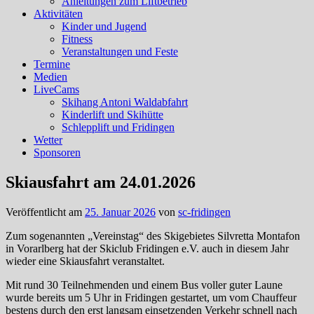
Anleitungen zum Liftbetrieb
Aktivitäten
Kinder und Jugend
Fitness
Veranstaltungen und Feste
Termine
Medien
LiveCams
Skihang Antoni Waldabfahrt
Kinderlift und Skihütte
Schlepplift und Fridingen
Wetter
Sponsoren
Skiausfahrt am 24.01.2026
Veröffentlicht am
25. Januar 2026
von
sc-fridingen
Zum sogenannten „Vereinstag“ des Skigebietes Silvretta Montafon
in Vorarlberg hat der Skiclub Fridingen e.V. auch in diesem Jahr
wieder eine Skiausfahrt veranstaltet.
Mit rund 30 Teilnehmenden und einem Bus voller guter Laune
wurde bereits um 5 Uhr in Fridingen gestartet, um vom Chauffeur
bestens durch den erst langsam einsetzenden Verkehr schnell nach