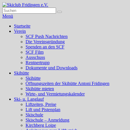
Zum
Inhalt
Suchen
Suchen
Skiclub Fridingen e.V.
springen
nach:
Menü
Primäres
Startseite
Verein
Menü
SCF Push Nachrichten
Die Vereinsgründung
Spenden an den SCF
SCF Film
Ausschuss
Rentnertrupp
Dokumente und Downloads
Skihütte
Skihütte
Öffnungszeiten der Skihütte Antoni Fridingen
Skihütte mieten
Wirte- und Vermietungskalender
Ski- u. Langlauf
Liftzeiten, Preise
Lift und Pistenplan
Skischule
Skischule – Anmeldung
Kirchberg Loipe