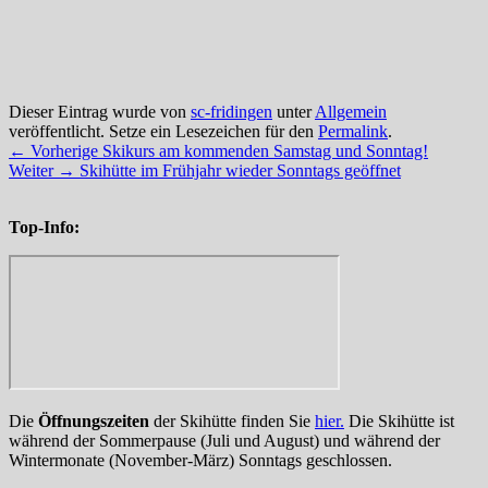
Dieser Eintrag wurde von
sc-fridingen
unter
Allgemein
veröffentlicht. Setze ein Lesezeichen für den
Permalink
.
Beitragsnavigation
Vorheriger
←
Vorherige
Skikurs am kommenden Samstag und Sonntag!
Nächster
Beitrag:
Weiter
→
Skihütte im Frühjahr wieder Sonntags geöffnet
Primärer
Beitrag:
Seitenleisten-
Top-Info:
Widgetbereich
Die
Öffnungszeiten
der Skihütte finden Sie
hier.
Die Skihütte ist
während der Sommerpause (Juli und August) und während der
Wintermonate (November-März) Sonntags geschlossen.